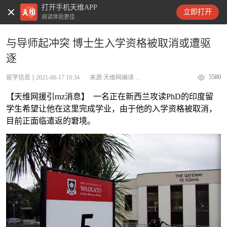
打开手机天维APP
天维新闻
立即打开
阅读体验更佳
与导师起冲突 博士生入学资格被取消或遭驱
逐
5580
留学信息
2021-06-17 10:34
来源:天维网编译rnz
【天维网援引rnz消息】 一名正在新西兰攻读PhD的印度留
学生希望让他在这里完成学业，由于他的入学资格被取消，
目前正面临遣返的窘境。