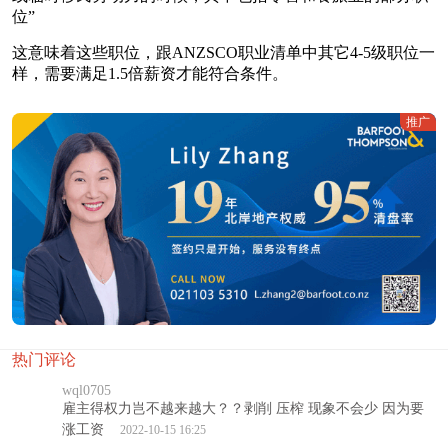
位”
这意味着这些职位，跟ANZSCO职业清单中其它4-5级职位一
样，需要满足1.5倍薪资才能符合条件。
推广
热门评论
wql0705
雇主得权力岂不越来越大？？剥削 压榨 现象不会少 因为要
涨工资
2022-10-15 16:25