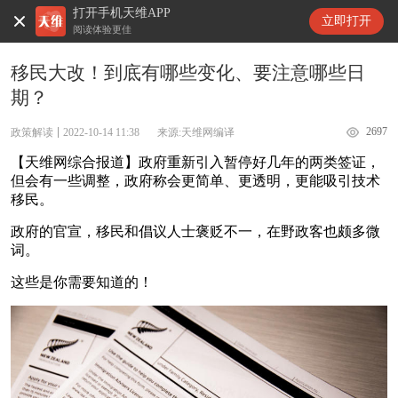
打开手机天维APP
天维新闻
立即打开
阅读体验更佳
移民大改！到底有哪些变化、要注意哪些日
期？
2697
政策解读
2022-10-14 11:38
来源:天维网编译
【天维网综合报道】政府重新引入暂停好几年的两类签证，
但会有一些调整，政府称会更简单、更透明，更能吸引技术
移民。
政府的官宣，移民和倡议人士褒贬不一，在野政客也颇多微
词。
这些是你需要知道的！