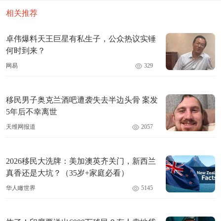
相关推荐
卓伟爆料天王巨星有私生子，公众热议实锤
何时到来？
网易
329
移民男子奥克兰酒吧遭袭失去半边头骨 案发
5年后不幸离世
天维网报道
2057
2026移民大洗牌：美加澳英齐关门，新西兰
真香还是大坑？（35岁+家庭必看）
华人瞰世界
5145