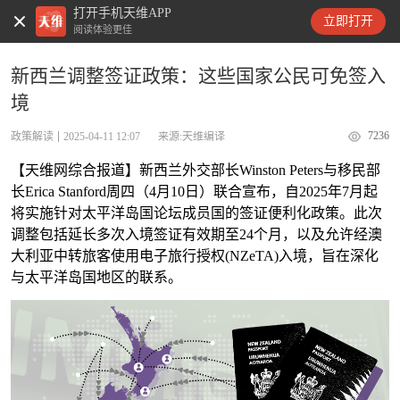
打开手机天维APP
天维新闻
立即打开
阅读体验更佳
新西兰调整签证政策：这些国家公民可免签入
境
7236
政策解读
2025-04-11 12:07
来源:天维编译
【天维网综合报道】新西兰外交部长Winston Peters与移民部
长Erica Stanford周四（4月10日）联合宣布，自2025年7月起
将实施针对太平洋岛国论坛成员国的签证便利化政策。此次
调整包括延长多次入境签证有效期至24个月，以及允许经澳
大利亚中转旅客使用电子旅行授权(NZeTA)入境，旨在深化
与太平洋岛国地区的联系。