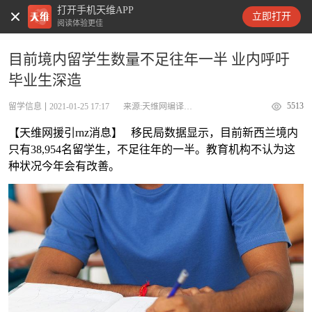
打开手机天维APP
天维新闻
立即打开
阅读体验更佳
目前境内留学生数量不足往年一半 业内呼吁
毕业生深造
5513
留学信息
2021-01-25 17:17
来源:天维网编译rnz
【天维网援引rnz消息】 移民局数据显示，目前新西兰境内
只有38,954名留学生，不足往年的一半。教育机构不认为这
种状况今年会有改善。