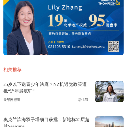
相关推荐
25岁以下送青少年法庭？NZ机遇党政策遭
批“近年最疯狂”
天维网报道
155
奥克兰滨海双子塔项目获批：新地标55层超
越Seascape