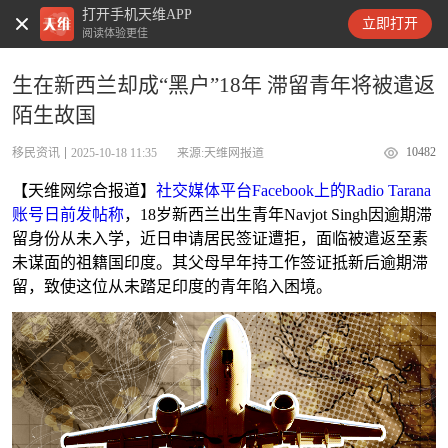
打开手机天维APP
天维新闻
立即打开
阅读体验更佳
生在新西兰却成“黑户”18年 滞留青年将被遣返
陌生故国
10482
移民资讯
2025-10-18 11:35
来源:天维网报道
【天维网综合报道】
社交媒体平台Facebook上的Radio Tarana
账号日前发帖称
，18岁新西兰出生青年Navjot Singh因逾期滞
留身份从未入学，近日申请居民签证遭拒，面临被遣返至素
未谋面的祖籍国印度。其父母早年持工作签证抵新后逾期滞
留，致使这位从未踏足印度的青年陷入困境。