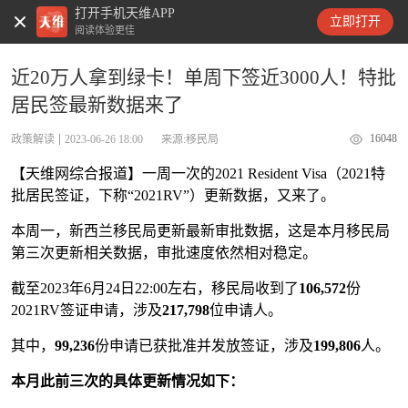
打开手机天维APP
天维新闻
立即打开
阅读体验更佳
近20万人拿到绿卡！单周下签近3000人！特批
居民签最新数据来了
16048
政策解读
2023-06-26 18:00
来源:移民局
【天维网综合报道】一周一次的2021 Resident Visa（2021特
批居民签证，下称“2021RV”）更新数据，又来了。
本周一，新西兰移民局更新最新审批数据，这是本月移民局
第三次更新相关数据，审批速度依然相对稳定。
截至2023年6月24日22:00左右，移民局收到了
106,572
份
2021RV签证申请，涉及
217,798
位申请人。
其中，
99,236
份申请已获批准并发放签证，涉及
199,806
人。
本月此前三次的具体更新情况如下：